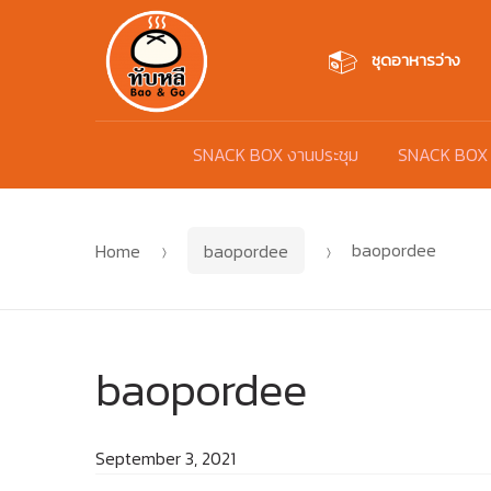
Skip
Skip
to
to
ชุดอาหารว่าง
navigation
content
SNACK BOX งานประชุม
SNACK BOX
Home
baopordee
baopordee
baopordee
September 3, 2021