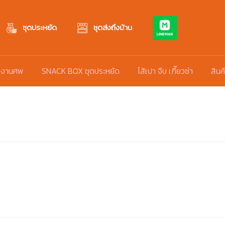
ชุดประหยัด
ชุดส่งถึงบ้าน
 งานศพ
SNACK BOX ชุดประหยัด
ไส้เปา จีบ เกี๊ยวซ่า
สินค