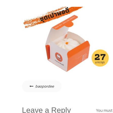
Post
baopordee
navigation
Leave a Reply
You must