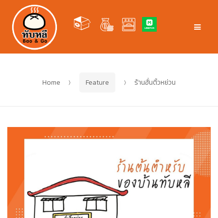
Skip
Skip
to
to
Men
navigation
content
Home
Feature
ร้านฮั่นติ้วหย่วน