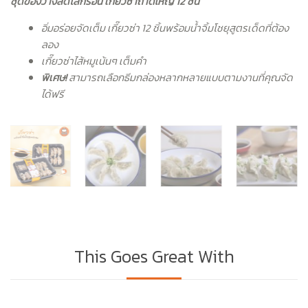
ชุดของว่างลดโลกร้อน เกี๊ยวซ่าถาดใหญ่ 12 ชิ้น
อิ่มอร่อยจัดเต็ม เกี๊ยวซ่า 12 ชิ้นพร้อมน้ำจิ้มโชยุสูตรเด็ดที่ต้อง
ลอง
เกี๊ยวซ่าไส้หมูเน้นๆ เต็มคำ
พิเศษ!
สามารถเลือกธีมกล่องหลากหลายแบบตามงานที่คุณจัด
ได้ฟรี
This Goes Great With