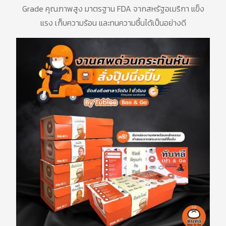
Grade
คุณภาพสูง
มาตรฐาน
FDA
จากสหรัฐอเมริกา
แข็ง
แรง
เก็บความร้อน
และทนความชื้นได้เป็นอย่างดี