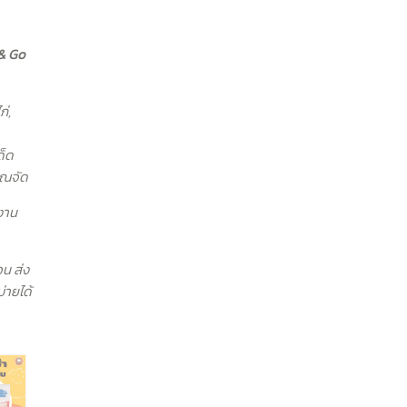
 & Go
ก่,
ด็ด
ุณจัด
งาน
วน ส่ง
บ่ายได้