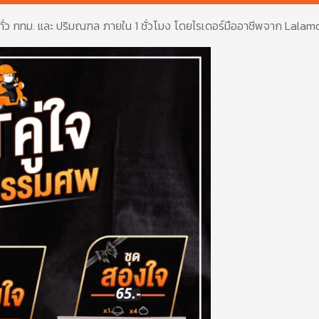
ั่ว
กทม
.
และ
ปริมณฑล
ภายใน
1
ชั่วโมง
โดยไรเดอร์มืออาชีพจาก
Lalam