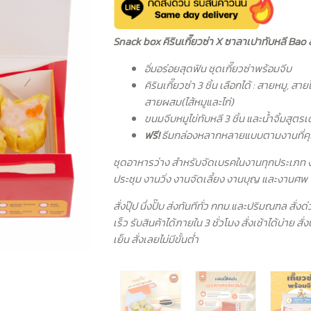
Snack box คิรินเกี๊ยวซ่า X ซาลาเปาทับหลี Bao
อิ่มอร่อยสุดฟิน ชุดเกี๊ยวซ่าพร้อมจีบ
คิรินเกี๊ยวซ่า 3 ชิ้น เลือกได้ : สายหมู, สายไ
สายผสม(ไส้หมูและไก่)
ขนมจีบหมูไข่ทับหลี 3 ชิ้น และน้ำจิ้มสูตรเ
ฟรี!
ธีมกล่องหลากหลายแบบตามงานที่ค
ชุดอาหารว่าง สำหรับจัดเบรคในงานทุกประเภท 
ประชุม งานวิ่ง งานจัดเลี้ยง งานบุญ และงานศพ
สั่งปุ๊ป นึ่งปั๊บ ส่งทันทีทั่ว กทม.และปริมณฑล สั่งด่
เร็ว รับสินค้าได้ภายใน 3 ชั่วโมง สั่งเช้าได้บ่าย สั่ง
เย็น สั่งเลยไม่มีขั้นต่ำ