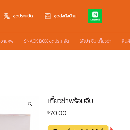
ชุดประหยัด
ชุดส่งถึงบ้าน
 งานศพ
SNACK BOX ชุดประหยัด
ไส้เปา จีบ เกี๊ยวซ่า
สินค
เกี๊ยวซ่าพร้อมจีบ
🔍
70.00
฿