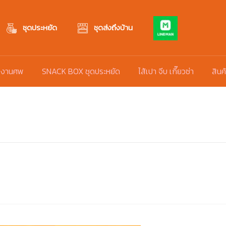
ชุดประหยัด
ชุดส่งถึงบ้าน
 งานศพ
SNACK BOX ชุดประหยัด
ไส้เปา จีบ เกี๊ยวซ่า
สินค