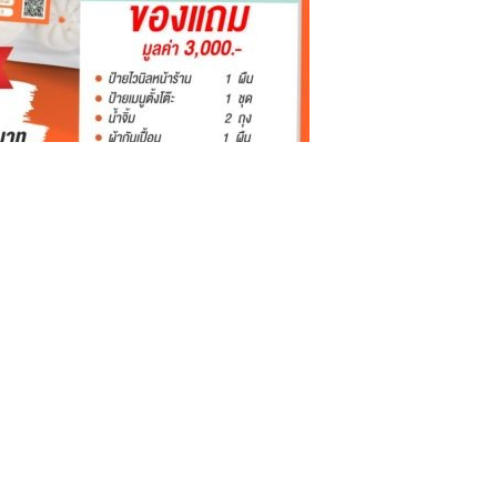
 be
logged in
to post a comment.