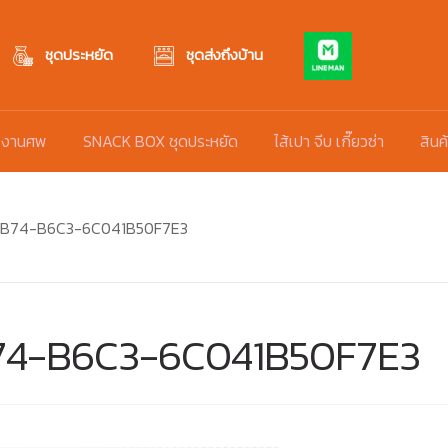
ชุดประหยัด
ชุดส่งถึงบ้าน
 งานศพ
SNACK BOX ชุดประหยัด
ไส้เปา จีบ เกี๊ยวซ่า
สินค
4B74-B6C3-6C041B50F7E3
74-B6C3-6C041B50F7E3